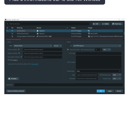
CVEDIA étant intégré dans NX vous pourrez vous
service des nombreux outils intégrés à votre VMS
pour dialoguer avec des systèmes tiers :
Intégration API
Requêtes HTTP
Module I/O (par exemple le
ADAM-6050-D
)
Etc.
Plus d'informations sur le site Nx Witness