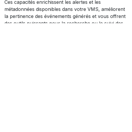
reconnaître en temps réel des situations
spécifiques et critiques
, et de fournir des
informations directement exploitables dans l’interface.
Vous pouvez ainsi détecter automatiquement des
scénarios sensibles comme une personne armée ou
une personne à terre, mais également
lire des
plaques d’immatriculation et suivre précisément
l’activité des véhicules
.
Ces capacités enrichissent les alertes et les
métadonnées disponibles dans votre VMS, améliorent
la pertinence des événements générés et vous offrent
des outils puissants pour la recherche ou le suivi des
incidents,
sans modifier votre infrastructure
existante
.
Découvrez ci-dessous les différentes licences
qu'eCare vous propose :