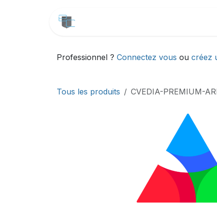
Se rendre au contenu
CATALOGUE
SERVICES
Professionnel ?
Connectez vous
ou
créez 
Tous les produits
CVEDIA-PREMIUM-A