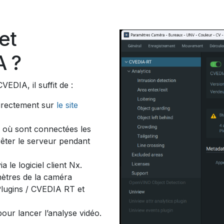
et
A ?
VEDIA, il suffit de :
irectement sur
le site
 où sont connectées les
rêter le serveur pendant
 le logiciel client Nx.
mètres de la caméra
Plugins / CVEDIA RT et
our lancer l’analyse vidéo.