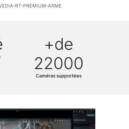
VEDIA-RT-PREMIUM-ARME
é
+de
s
22000
Caméras supportées