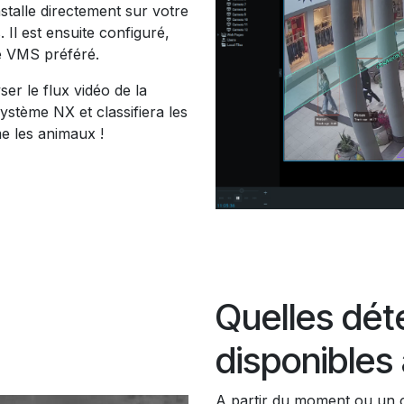
nstalle directement sur votre
 Il est ensuite configuré,
e VMS préféré.
er le flux vidéo de la
ystème NX et classifiera les
e les animaux !
Quelles dét
disponibles
A partir du moment ou un obj