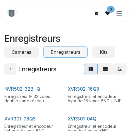
Se rendre au contenu
0
Enregistreurs
Caméras
Enregistreurs
Kits
Enregistreurs
NVR502-32B-IQ
XVR302-16Q3
Enregistreur IP 32 voies
Enregistreur et encodeur
double carte réseau -
hybride 16 voies BNC + 8 IP -
Uniview - Enregistreur IP 32
Uniview - Enregistreur et
voies | Fonction Acusearch |
encodeur hybride 16 voies
Compression Ultra 265/264 |
BNC + 8 IP | H.265 |
Bande Passante entrante
IP/TVI/AHD/CVI | 16 entrées
XVR301-08Q3
XVR301-04Q
320Mbps | Bande Passante
BNC | Résolution max 3/8 MP
Enregistreur et encodeur
Enregistreur et encodeur
sortante 160Mbps | IPC Max
(Coaxial/IP) | Encodage 72
hybride 8 voies BNC -
hybride 4 voies BNC -