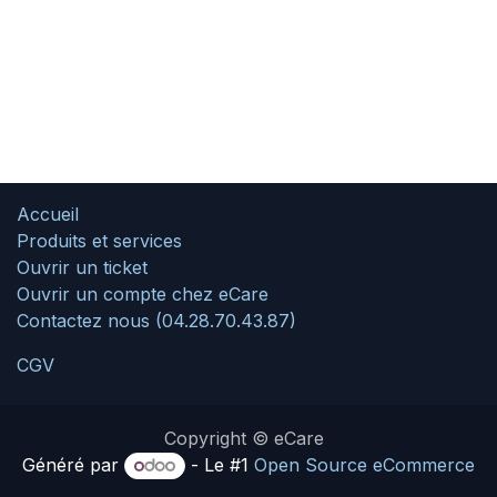
Accueil
Produits et services
Ouvrir un ticket
Ouvrir un compte chez eCare
Contactez nous (04.28.70.43.87)
CGV
Copyright © eCare
Généré par
- Le #1
Open Source eCommerce