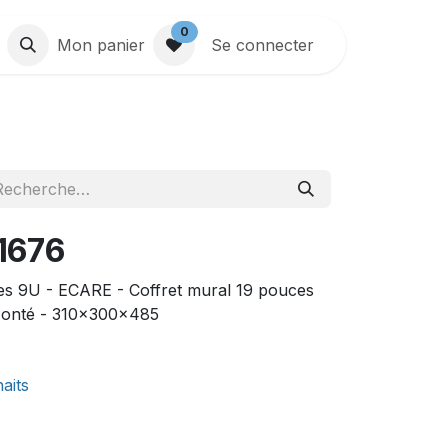
0
Mon panier
Se connecter
1676
ces 9U - ECARE - Coffret mural 19 pouces
onté - 310x300x485
haits