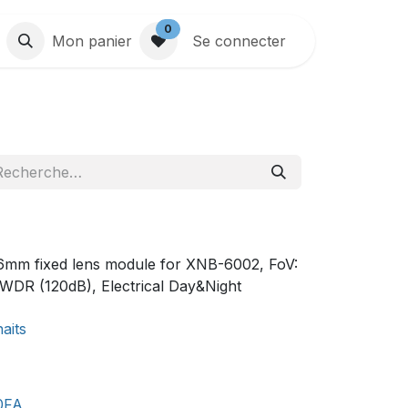
0
Mon panier
Se connecter
6mm fixed lens module for XNB-6002, FoV:
, WDR (120dB), Electrical Day&Night
haits
0FA