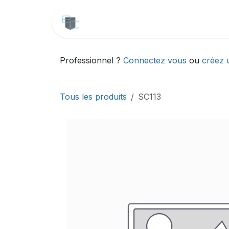
Se rendre au contenu
CATALOGUE
SERVICES
Professionnel ?
Connectez vous
ou
créez 
Tous les produits
SC113