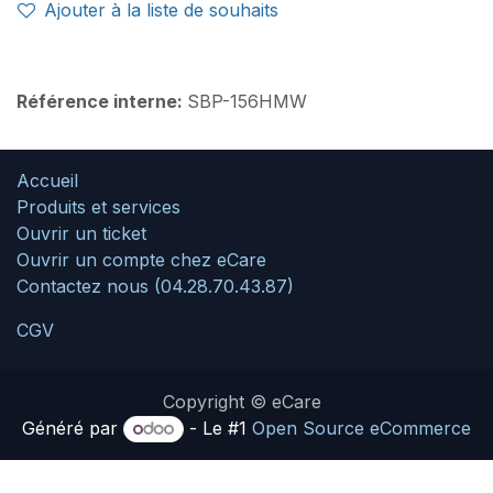
Ajouter à la liste de souhaits
Référence interne:
SBP-156HMW
Accueil
Produits et services
Ouvrir un ticket
Ouvrir un compte chez eCare
Contactez nous (04.28.70.43.87)
CGV
Copyright © eCare
Généré par
- Le #1
Open Source eCommerce