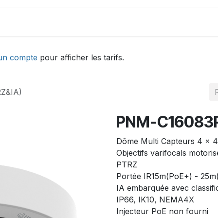
DEMONSTRATION
ACTUALITÉS
Aide
un compte
pour afficher les tarifs.
Z&IA)
PNM-C16083R
Dôme Multi Capteurs 4 x 
Objectifs varifocals motori
PTRZ
Portée IR15m(PoE+) - 25m
IA embarquée avec classific
IP66, IK10, NEMA4X
Injecteur PoE non fourni