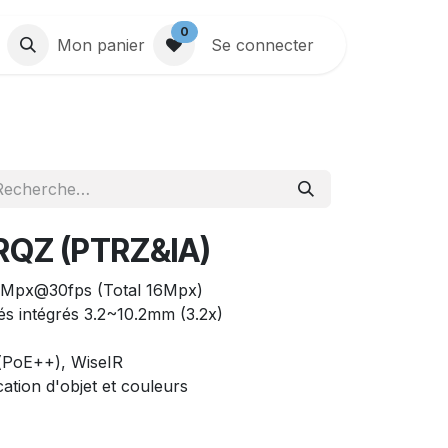
0
Mon panier
Se connecter
QZ (PTRZ&IA)
4Mpx@30fps (Total 16Mpx)
sés intégrés 3.2~10.2mm (3.2x)
(PoE++), WiseIR
ation d'objet et couleurs