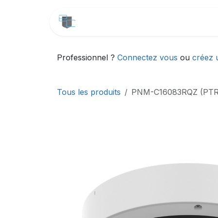
Se rendre au contenu
CATALOGUE
SERVICES
Professionnel ?
Connectez vous
ou
créez 
Tous les produits
PNM-C16083RQZ (PTR