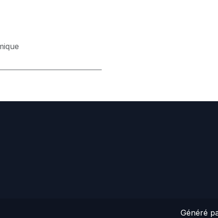
mique
Généré p