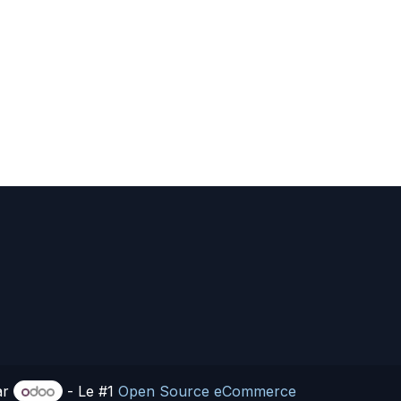
ar
- Le #1
Open Source eCommerce