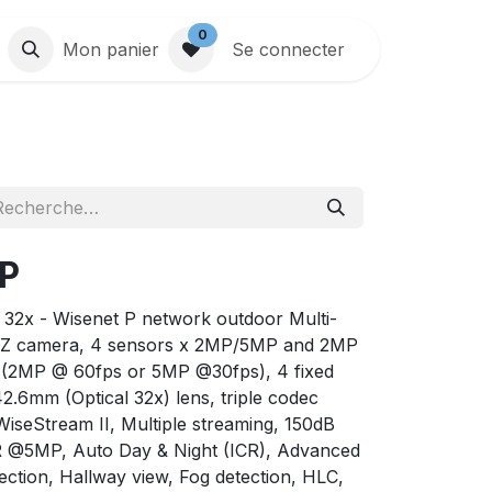
0
Mon panier
Se connecter
P
32x - Wisenet P network outdoor Multi-
PTZ camera, 4 sensors x 2MP/5MP and 2MP
2MP @ 60fps or 5MP @30fps), 4 fixed
.6mm (Optical 32x) lens, triple codec
seStream II, Multiple streaming, 150dB
5MP, Auto Day & Night (ICR), Advanced
ection, Hallway view, Fog detection, HLC,