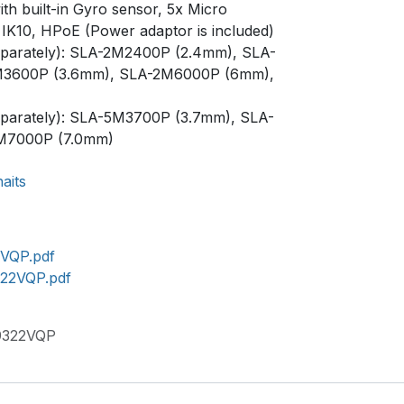
with built-in Gyro sensor, 5x Micro
IK10, HPoE (Power adaptor is included)
eparately): SLA-2M2400P (2.4mm), SLA-
M3600P (3.6mm), SLA-2M6000P (6mm),
eparately): SLA-5M3700P (3.7mm), SLA-
M7000P (7.0mm)
haits
VQP.pdf
22VQP.pdf
322VQP