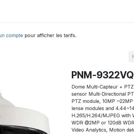
DEMONSTRATION
ACTUALITÉS
Aide
un compte
pour afficher les tarifs.
PNM-9322VQ
Dome Multi-Capteur + PTZ 
sensor Multi-Directional 
PTZ module, 10MP ~22MP (
lense modules and 4.44~142
H.265/H.264/MJPEG with Wi
WDR @2MP or 120dB WDR @
Video Analytics, Motion det