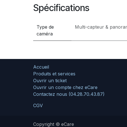
Spécifications
Type de
Multi-capteur & panora
caméra
Accueil
Produits et services
Ouvrir un ticket
Ouvrir un compte chez eCare
Contactez nous (04.28.70.43.87)
CGV
Copyright © eCare