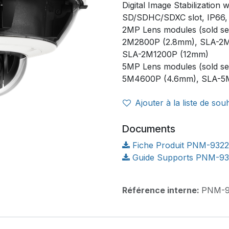
Digital Image Stabilization 
SD/SDHC/SDXC slot, IP66, 
2MP Lens modules (sold s
2M2800P (2.8mm), SLA-2
SLA-2M1200P (12mm)
5MP Lens modules (sold s
5M4600P (4.6mm), SLA-5
Ajouter à la liste de sou
Documents
Fiche Produit PNM-9322
Guide Supports PNM-93
Référence interne:
PNM-9