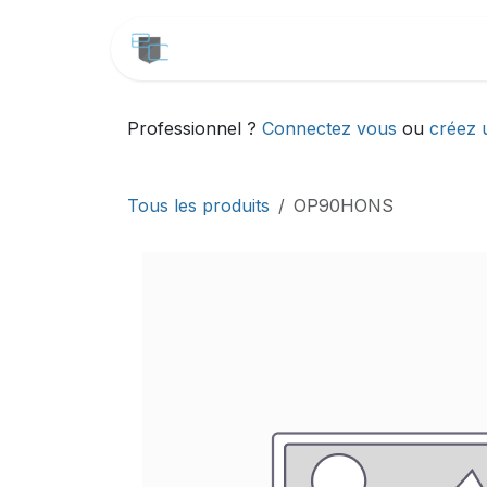
Se rendre au contenu
CATALOGUE
SERVICES
Professionnel ?
Connectez vous
ou
créez 
Tous les produits
OP90HONS