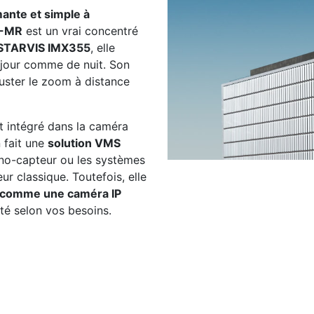
ante et simple à
5-MR
est un vrai concentré
 STARVIS IMX355
, elle
e jour comme de nuit. Son
uster le zoom à distance
t intégré dans la caméra
n fait une
solution VMS
ono-capteur ou les systèmes
r classique. Toutefois, elle
comme une caméra IP
lité selon vos besoins.