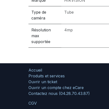
Marque
HIKVISION
Type de
Tube
caméra
Résolution
4mp
max
supportée
Accueil
Produits et services
Ouvrir un ticket
Ouvrir un compte chez eCare
Contactez nous (04.28.70.43.87)
CGV