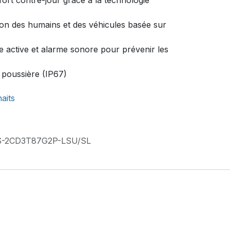
fort contre-jour grâce à la technologie
tion des humains et des véhicules basée sur
 active et alarme sonore pour prévenir les
a poussière (IP67)
haits
S-2CD3T87G2P-LSU/SL