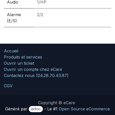
Audio
1/HP
Alarme
2/2
(E/S)
Accueil
Produits et services
Ouvrir un ticket
Ouvrir un compte chez eCare
Contactez nous (04.28.70.43.87)
CGV
Copyright © eCare
Généré par
- Le #1
Open Source eCommerce