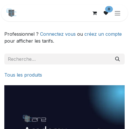
Se rendre au contenu
0
Professionnel ?
Connectez vous
ou
créez un compte
pour afficher les tarifs.
Tous les produits