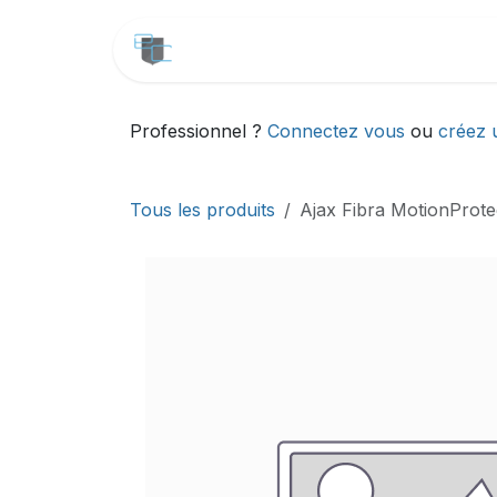
Se rendre au contenu
CATALOGUE
SERVICES
Professionnel ?
Connectez vous
ou
créez 
Tous les produits
Ajax Fibra MotionProte