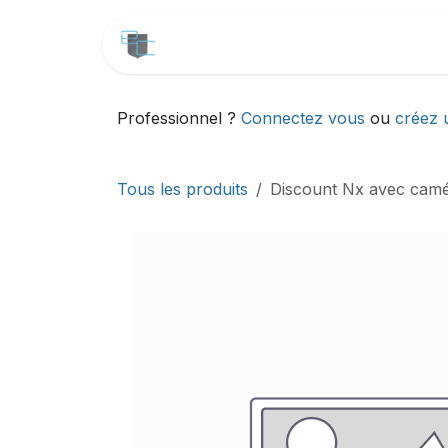
Se rendre au contenu
CATALOGUE
SERVICES
Professionnel ?
Connectez vous
ou
créez 
Tous les produits
Discount Nx avec cam