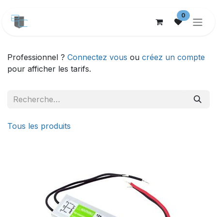
Se rendre au contenu
0
Professionnel ?
Connectez vous
ou
créez un compte
pour afficher les tarifs.
Tous les produits