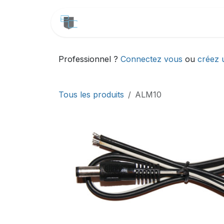
Se rendre au contenu
CATALOGUE
SERVICES
Professionnel ?
Connectez vous
ou
créez 
Tous les produits
ALM10