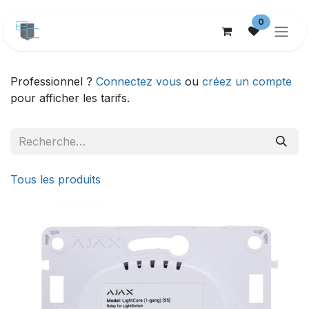
Se rendre au contenu
0
Professionnel ?
Connectez vous
ou
créez un compte
pour afficher les tarifs.
Tous les produits